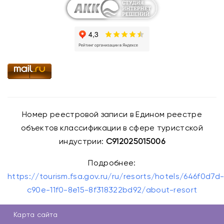
Номер реестровой записи в Едином реестре
объектов классификации в сфере туристской
индустрии:
С912025015006
Подробнее:
https://tourism.fsa.gov.ru/ru/resorts/hotels/646f0d7d
c90e-11f0-8e15-8f318322bd92/about-resort
Карта сайта